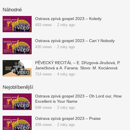
Náhodné
Ostrava zpívá gospel 2023 – Koledy
493
views
·
2 roky ago
VIDEO
Ostrava zpívá gospel 2023 – Can´t Nobody
430
views
·
2 roky ago
VIDEO
PĚVECKÝ RECITÁL – E. Dřízgová-Jirušová, P.
Janečková a A. Farana. Slovo: M. Kociánová
VIDEO
714
views
·
4 roky ago
Nejoblíbenější
Ostrava zpívá gospel 2023 – Oh Lord our, How
Excellent is Your Name
VIDEO
548
views
·
2 roky ago
Ostrava zpívá gospel 2023 – Praise
439
views
·
2 roky ago
VIDEO