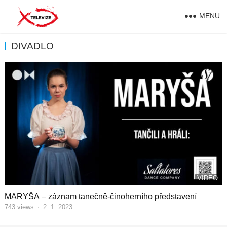
MENU
DIVADLO
VIDEO
MARYŠA – záznam tanečně-činoherního představení
743
views
·
2. 1. 2023