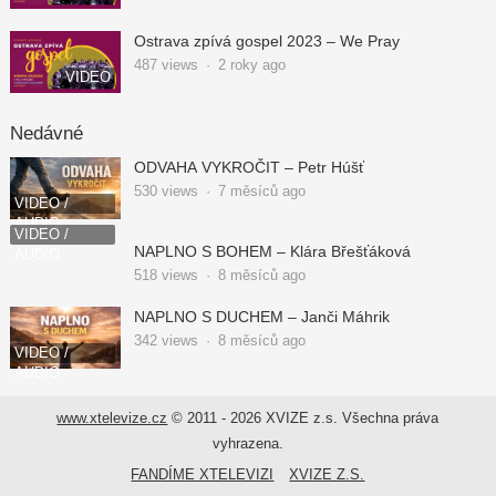
Ostrava zpívá gospel 2023 – We Pray
487
views
·
2 roky ago
VIDEO
Nedávné
ODVAHA VYKROČIT – Petr Húšť
530
views
·
7 měsíců ago
VIDEO /
AUDIO
VIDEO /
NAPLNO S BOHEM – Klára Břešťáková
AUDIO
518
views
·
8 měsíců ago
NAPLNO S DUCHEM – Janči Máhrik
342
views
·
8 měsíců ago
VIDEO /
AUDIO
www.xtelevize.cz
© 2011 - 2026 XVIZE z.s. Všechna práva
vyhrazena.
FANDÍME XTELEVIZI
XVIZE Z.S.