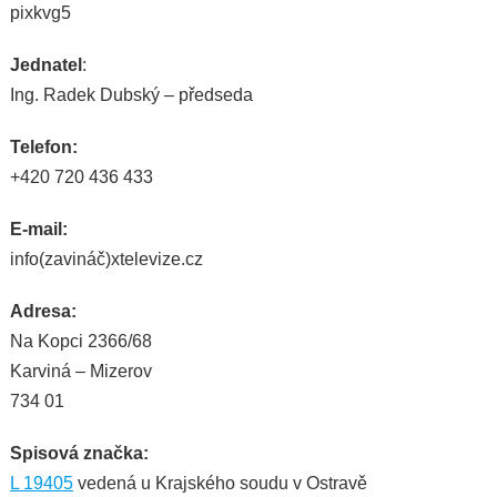
pixkvg5
Jednatel
:
Ing. Radek Dubský – předseda
Telefon:
+420 720 436 433
E-mail:
info(zavináč)xtelevize.cz
Adresa:
Na Kopci 2366/68
Karviná – Mizerov
734 01
Spisová značka:
L 19405
vedená u Krajského soudu v Ostravě