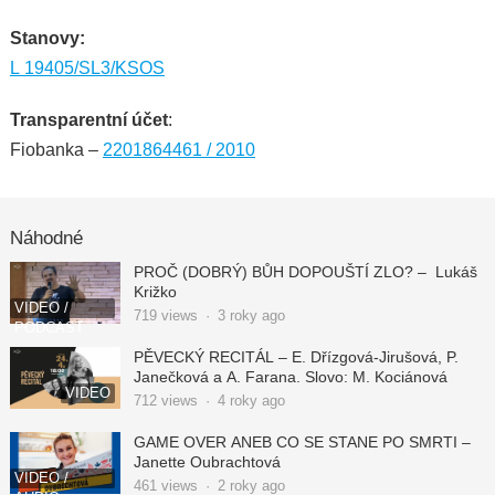
Stanovy:
L 19405/SL3/KSOS
Transparentní účet
:
Fiobanka –
2201864461 / 2010
Náhodné
PROČ (DOBRÝ) BŮH DOPOUŠTÍ ZLO? – Lukáš
Križko
VIDEO /
719
views
·
3 roky ago
PODCAST
PĚVECKÝ RECITÁL – E. Dřízgová-Jirušová, P.
Janečková a A. Farana. Slovo: M. Kociánová
VIDEO
712
views
·
4 roky ago
GAME OVER ANEB CO SE STANE PO SMRTI –
Janette Oubrachtová
VIDEO /
461
views
·
2 roky ago