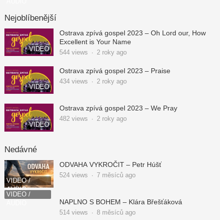
AUDIO
Nejoblíbenější
Ostrava zpívá gospel 2023 – Oh Lord our, How
Excellent is Your Name
VIDEO
544
views
·
2 roky ago
Ostrava zpívá gospel 2023 – Praise
434
views
·
2 roky ago
VIDEO
Ostrava zpívá gospel 2023 – We Pray
482
views
·
2 roky ago
VIDEO
Nedávné
ODVAHA VYKROČIT – Petr Húšť
524
views
·
7 měsíců ago
VIDEO /
AUDIO
VIDEO /
NAPLNO S BOHEM – Klára Břešťáková
AUDIO
514
views
·
8 měsíců ago