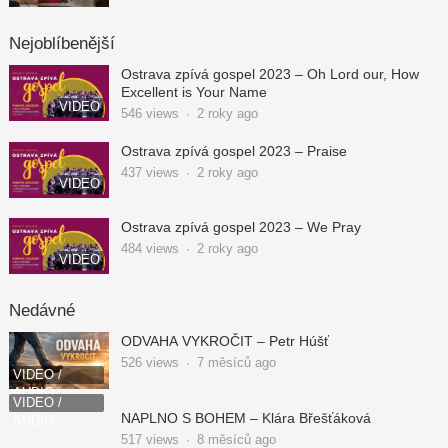
Nejoblíbenější
Ostrava zpívá gospel 2023 – Oh Lord our, How
Excellent is Your Name
VIDEO
546
views
·
2 roky ago
Ostrava zpívá gospel 2023 – Praise
437
views
·
2 roky ago
VIDEO
Ostrava zpívá gospel 2023 – We Pray
484
views
·
2 roky ago
VIDEO
Nedávné
ODVAHA VYKROČIT – Petr Húšť
526
views
·
7 měsíců ago
VIDEO /
AUDIO
VIDEO /
NAPLNO S BOHEM – Klára Břešťáková
AUDIO
517
views
·
8 měsíců ago