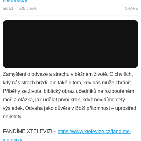
PŘEDNÁŠKA
adrad
·
526
views
SHARE
Zamyšlení o odvaze a strachu v běžném životě. O chvílích,
kdy nás strach brzdí, ale také o tom, kdy nás může chránit.
Příběhy ze života, biblický obraz učedníků na rozbouřeném
moři a otázka, jak udělat první krok, když nevidíme celý
výsledek. Odvaha jako důvěra v Boží přítomnost – uprostřed
nejistoty.
FANDÍME XTELEVIZI –
https://www.xtelevize.cz/fandime-
xtelevizi/