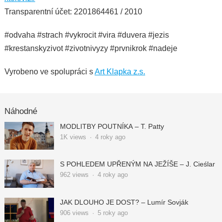
Transparentní účet: 2201864461 / 2010
#odvaha #strach #vykrocit #vira #duvera #jezis
#krestanskyzivot #zivotnivyzy #prvnikrok #nadeje
Vyrobeno ve spolupráci s
Art Klapka z.s.
Náhodné
MODLITBY POUTNÍKA – T. Patty
1K
views
·
4 roky ago
S POHLEDEM UPŘENÝM NA JEŽÍŠE – J. Cieślar
962
views
·
4 roky ago
JAK DLOUHO JE DOST? – Lumír Sovják
906
views
·
5 roky ago