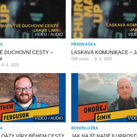
VIDEO / AUDIO
VIDE
KA
PŘEDNÁŠKA
É DUCHOVNÍ CESTY –
LASKAVÁ KOMUNIKACE – Ja
r
509
views
·
9. 4. 2025
·
9. 4. 2025
VIDEO / AUDIO
VIDE
KA
BOHOSLUŽBA
 OÁZY VÍRY BĚHEM CESTY
JAK NAJÍT NADĚJI UPROS