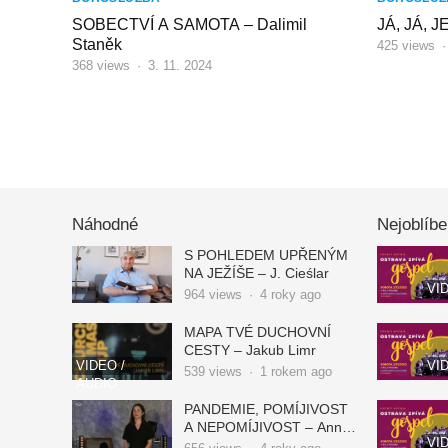
SOBECTVÍ A SAMOTA – Dalimil
JÁ, JÁ, J
Staněk
425
views
368
views
·
3. 11. 2024
STRÁNKOVÁNÍ
PŘÍSPĚVKŮ
Náhodné
Nejoblíbe
S POHLEDEM UPŘENÝM
NA JEŽÍŠE – J. Cieślar
VI
964
views
·
4 roky ago
MAPA TVÉ DUCHOVNÍ
CESTY – Jakub Limr
VIDEO /
VI
539
views
·
1 rokem ago
AUDIO
PANDEMIE, POMÍJIVOST
A NEPOMÍJIVOST – Anna
VI
Janoušková