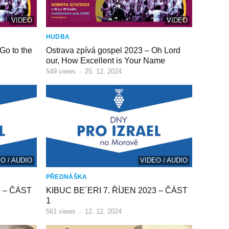
VIDEO
VIDEO
HUDBA
Go to the
Ostrava zpívá gospel 2023 – Oh Lord
our, How Excellent is Your Name
549
views
·
25. 12. 2024
O / AUDIO
VIDEO / AUDIO
PŘEDNÁŠKA
3 – ČÁST
KIBUC BE´ERI 7. ŘÍJEN 2023 – ČÁST
1
561
views
·
12. 12. 2024