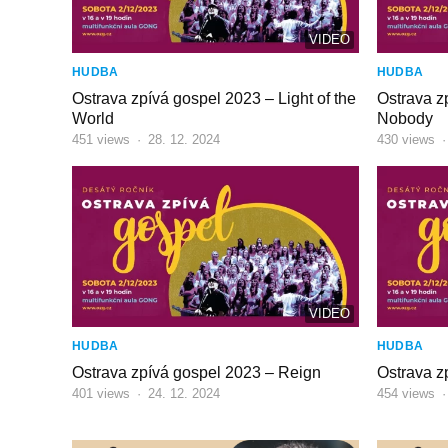
VIDEO
HUDBA
HUDBA
Ostrava zpívá gospel 2023 – Light of the
Ostrava z
World
Nobody
451
views
·
28. 12. 2024
430
views
VIDEO
HUDBA
HUDBA
Ostrava zpívá gospel 2023 – Reign
Ostrava z
401
views
·
24. 12. 2024
454
views