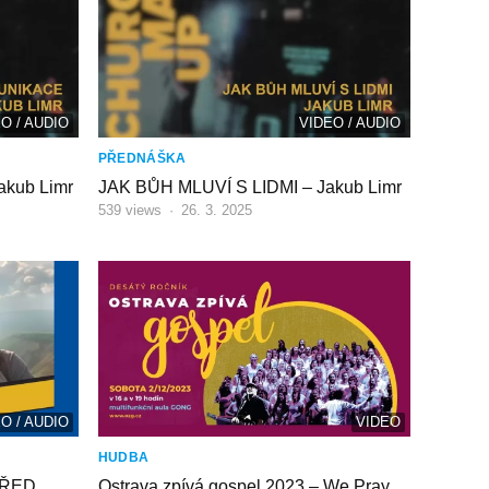
O / AUDIO
VIDEO / AUDIO
PŘEDNÁŠKA
kub Limr
JAK BŮH MLUVÍ S LIDMI – Jakub Limr
539
views
·
26. 3. 2025
O / AUDIO
VIDEO
HUDBA
TŘED
Ostrava zpívá gospel 2023 – We Pray