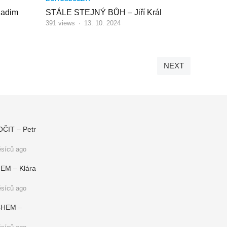
adim
STÁLE STEJNÝ BŮH – Jiří Král
391
views
·
13. 10. 2024
NEXT
IT – Petr
síců ago
M – Klára
síců ago
CHEM –