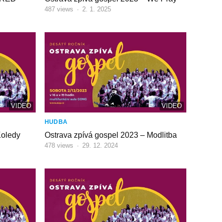
487
views
·
2. 1. 2025
VIDEO
VIDEO
HUDBA
Koledy
Ostrava zpívá gospel 2023 – Modlitba
478
views
·
29. 12. 2024