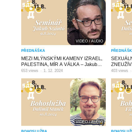
VIDEO / AUDIO
PŘEDNÁŠKA
PŘEDNÁŠ
MEZI MLÝNSKÝMI KAMENY IZRAEL,
SEXUÁLN
PALESTINA, MÍR A VÁLKA – Jakub
ZNEUŽÍVÁ
Szántó
Staněk
653
views
·
1. 12. 2024
403
views
VIDEO / AUDIO
BOHOSLUŽBA
BOHOSLUŽ