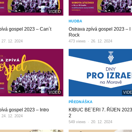
VIDEO
HUDBA
pívá gospel 2023 – Can´t
Ostrava zpívá gospel 2023 – I 
Rock
·
27. 12. 2024
473
views
·
26. 12. 2024
VIDEO
VIDE
PŘEDNÁŠKA
pívá gospel 2023 – Intro
KIBUC BE´ERI 7. ŘÍJEN 202
2
·
24. 12. 2024
549
views
·
20. 12. 2024