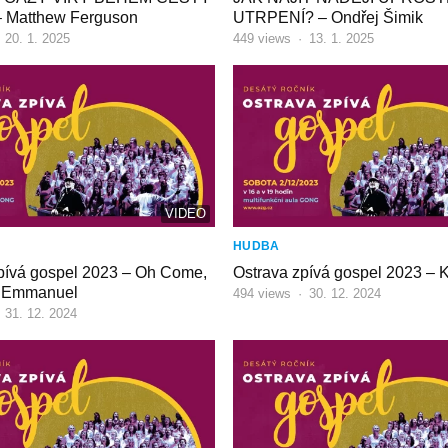
 Matthew Ferguson
UTRPENÍ? – Ondřej Šimik
·
20. 1. 2025
449
views
·
13. 1. 2025
VIDEO
HUDBA
pívá gospel 2023 – Oh Come,
Ostrava zpívá gospel 2023 – 
 Emmanuel
494
views
·
30. 12. 2024
·
31. 12. 2024