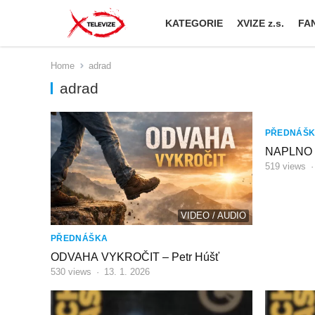
KATEGORIE
XVIZE z.s.
FAN
Home
adrad
adrad
PŘEDNÁŠ
NAPLNO S
519
views
VIDEO / AUDIO
PŘEDNÁŠKA
ODVAHA VYKROČIT – Petr Húšť
530
views
·
13. 1. 2026