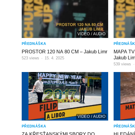
VIDEO / AUDIO
PŘEDNÁŠKA
PŘEDNÁŠ
PROSTOR 120 NA 80 CM – Jakub Limr
MAPA TV
Jakub Lim
523
views
·
15. 4. 2025
539
views
VIDEO / AUDIO
PŘEDNÁŠKA
PŘEDNÁŠ
ZA KŘESŤANSKÝMI SBORY DO
HLEDÁNÍ