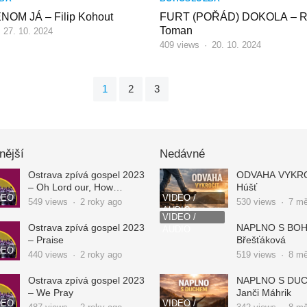
ENOM JÁ – Filip Kohout
FURT (POŘÁD) DOKOLA – R
Toman
·
27. 10. 2024
409
views
·
20. 10. 2024
1
2
3
nější
Nedávné
Ostrava zpívá gospel 2023
ODVAHA VYKROČ
– Oh Lord our, How
Húšť
DEO
VIDEO /
Excellent is Your Name
549
views
·
2 roky ago
530
views
·
7 mě
AUDIO
VIDEO /
Ostrava zpívá gospel 2023
NAPLNO S BOHE
AUDIO
– Praise
Břešťáková
DEO
440
views
·
2 roky ago
519
views
·
8 mě
Ostrava zpívá gospel 2023
NAPLNO S DU
– We Pray
Janči Máhrik
DEO
VIDEO /