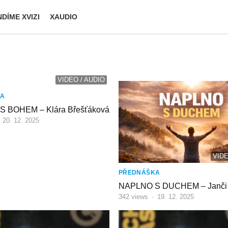
DÍME XVIZI
XAUDIO
VIDEO / AUDIO
KA
 BOHEM – Klára Břešťáková
·
20. 12. 2025
VIDE
PŘEDNÁŠKA
NAPLNO S DUCHEM – Janči 
342
views
·
19. 12. 2025