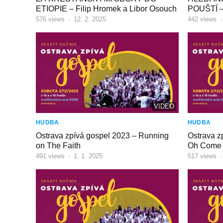
ETIOPIE – Filip Hromek a Libor Osouch
POUŠTÍ –
576
views
·
12. 2. 2025
442
views
VIDEO
HUDBA
HUDBA
Ostrava zpívá gospel 2023 – Running
Ostrava z
on The Faith
Oh Come
491
views
·
1. 1. 2025
517
views