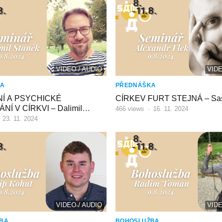
VIDEO / AUDIO
VIDE
KA
PŘEDNÁŠKA
Í A PSYCHICKÉ
CÍRKEV FURT STEJNÁ – Saš
NÍ V CÍRKVI – Dalimil
466
views
·
16. 11. 2024
·
23. 11. 2024
VIDEO / AUDIO
VIDE
BA
BOHOSLUŽBA