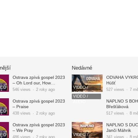
nější
Nedávné
Ostrava zpívá gospel 2023
ODVAHA VYKROČ
– Oh Lord our, How
Húšť
DEO
VIDEO /
Excellent is Your Name
546
views
·
2 roky ago
527
views
·
7 mě
AUDIO
VIDEO /
Ostrava zpívá gospel 2023
NAPLNO S BOHE
AUDIO
– Praise
Břešťáková
DEO
438
views
·
2 roky ago
517
views
·
8 mě
Ostrava zpívá gospel 2023
NAPLNO S DU
– We Pray
Janči Máhrik
DEO
VIDEO /
486
views
·
2 roky ago
341
views
·
8 mě