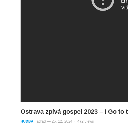
Ostrava zpívá gospel 2023 – I Go to 
adrad
—
26. 12. 2024
·
472
views
HUDBA