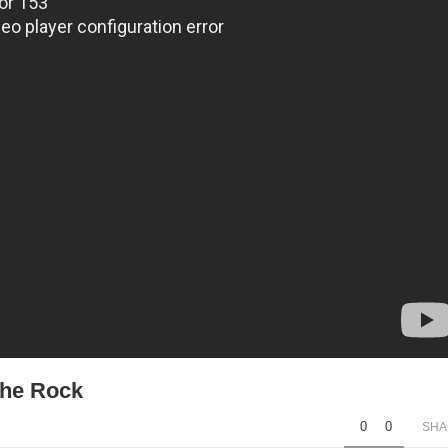
the Rock
0
0
SHA