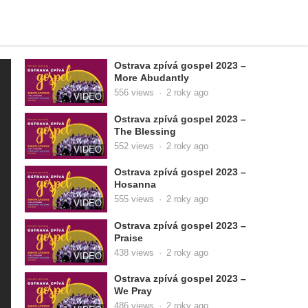
Ostrava zpívá gospel 2023 –
More Abudantly
556
views
·
2 roky ago
VIDEO
Ostrava zpívá gospel 2023 –
The Blessing
552
views
·
2 roky ago
VIDEO
Ostrava zpívá gospel 2023 –
Hosanna
555
views
·
2 roky ago
VIDEO
Ostrava zpívá gospel 2023 –
Praise
438
views
·
2 roky ago
VIDEO
Ostrava zpívá gospel 2023 –
We Pray
486
views
·
2 roky ago