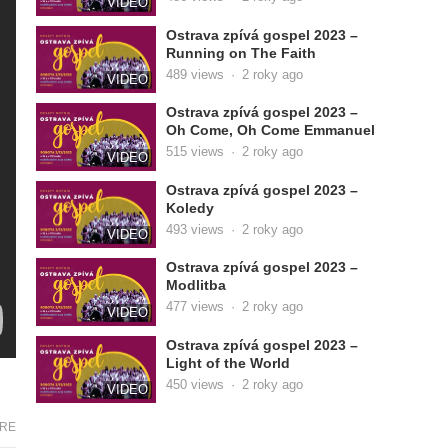
VIDEO
Ostrava zpívá gospel 2023 –
Running on The Faith
489
views
·
2 roky ago
VIDEO
Ostrava zpívá gospel 2023 –
Oh Come, Oh Come Emmanuel
515
views
·
2 roky ago
VIDEO
Ostrava zpívá gospel 2023 –
Koledy
493
views
·
2 roky ago
VIDEO
Ostrava zpívá gospel 2023 –
Modlitba
477
views
·
2 roky ago
VIDEO
Ostrava zpívá gospel 2023 –
Light of the World
450
views
·
2 roky ago
VIDEO
RE