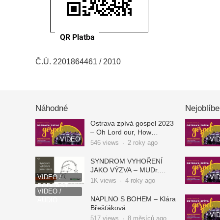
Č.Ú. 2201864461 / 2010
Náhodné
Nejoblíbe
Ostrava zpívá gospel 2023
– Oh Lord our, How
VIDEO
VI
Excellent is Your Name
546
views
·
2 roky ago
SYNDROM VYHOŘENÍ
JAKO VÝZVA – MUDr.
VIDEO /
VI
Michal Raszka, PhD.
1K
views
·
4 roky ago
PODCAST
VIDEO /
NAPLNO S BOHEM – Klára
AUDIO
Břešťáková
VI
517
views
·
8 měsíců ago