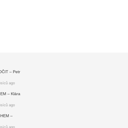
IT – Petr
síců ago
M – Klára
síců ago
CHEM –
síců ago