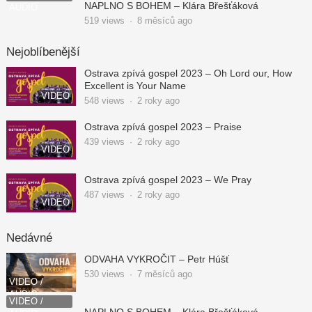
NAPLNO S BOHEM – Klára Břešťáková
AUDIO
519
views
·
8 měsíců ago
Nejoblíbenější
Ostrava zpívá gospel 2023 – Oh Lord our, How
Excellent is Your Name
VIDEO
548
views
·
2 roky ago
Ostrava zpívá gospel 2023 – Praise
439
views
·
2 roky ago
VIDEO
Ostrava zpívá gospel 2023 – We Pray
487
views
·
2 roky ago
VIDEO
Nedávné
ODVAHA VYKROČIT – Petr Húšť
530
views
·
7 měsíců ago
VIDEO /
AUDIO
VIDEO /