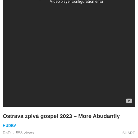
Ostrava zpívá gospel 2023 – More Abudantly
HUDBA
RaD
·
558
views
SHARE