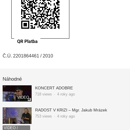
Č.Ú. 2201864461 / 2010
Náhodné
KONCERT ADOBRE
718
views
·
4 roky ago
VIDEO
RADOST V KRIZI – Mgr. Jakub Mrázek
753
views
·
4 roky ago
VIDEO /