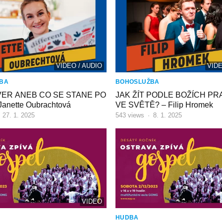
VIDEO / AUDIO
VIDE
BA
BOHOSLUŽBA
ER ANEB CO SE STANE PO
JAK ŽÍT PODLE BOŽÍCH PR
anette Oubrachtová
VE SVĚTĚ? – Filip Hromek
·
27. 1. 2025
543
views
·
8. 1. 2025
VIDEO
HUDBA