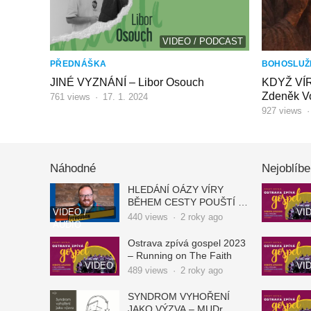
VIDEO / PODCAST
PŘEDNÁŠKA
BOHOSLUŽ
JINÉ VYZNÁNÍ – Libor Osouch
KDYŽ VÍ
Zdeněk Vo
761
views
·
17. 1. 2024
927
views
Náhodné
Nejoblíbe
HLEDÁNÍ OÁZY VÍRY
BĚHEM CESTY POUŠTÍ –
VIDEO /
VI
Matthew Ferguson
440
views
·
2 roky ago
AUDIO
Ostrava zpívá gospel 2023
– Running on The Faith
VIDEO
VI
489
views
·
2 roky ago
SYNDROM VYHOŘENÍ
JAKO VÝZVA – MUDr.