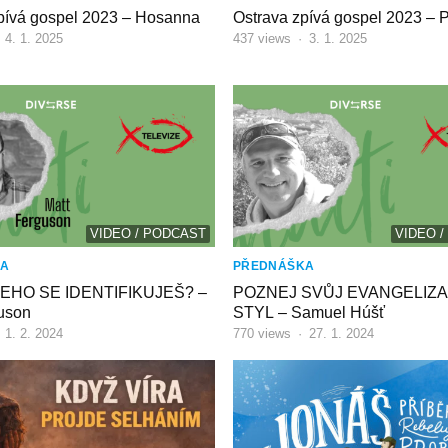
pívá gospel 2023 – Hosanna
Ostrava zpívá gospel 2023 – P
·
4. 1. 2025
437
views
·
3. 1. 2025
VIDEO / PODCAST
VIDEO 
KA
PŘEDNÁŠKA
EHO SE IDENTIFIKUJEŠ? –
POZNEJ SVŮJ EVANGELIZA
uson
STYL – Samuel Húšť
·
1. 2. 2024
770
views
·
27. 1. 2024