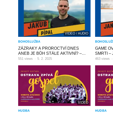
VIDEO / AUDIO
BOHOSLUŽBA
BOHOSLUŽ
ZÁZRAKY A PROROCTVÍ DNES
GAME OV
ANEB JE BŮH STÁLE AKTIVNÍ? –
SMRTI – J
Jakub Pípal
551
views
·
5. 2. 2025
463
views
VIDEO
HUDBA
HUDBA