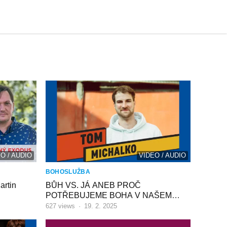
O / AUDIO
VIDEO / AUDIO
BOHOSLUŽBA
rtin
BŮH VS. JÁ ANEB PROČ
POTŘEBUJEME BOHA V NAŠEM
ŽIVOTĚ – Tomáš Michalko
627
views
·
19. 2. 2025