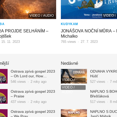
VIDEO / AUDIO
VIDEO 
BA
KUDYKAM
RA PROJDE SELHÁNÍM –
JONÁŠOVA NOČNÍ MŮRA – M
jtíšek
Michalko
·
15. 11. 2023
765
views
·
27. 7. 2023
nější
Nedávné
Ostrava zpívá gospel 2023
ODVAHA VYKROČ
– Oh Lord our, How
Húšť
DEO
VIDEO /
Excellent is Your Name
546
views
·
2 roky ago
527
views
·
7 mě
AUDIO
VIDEO /
Ostrava zpívá gospel 2023
NAPLNO S BOHE
AUDIO
– Praise
Břešťáková
DEO
437
views
·
2 roky ago
517
views
·
8 mě
Ostrava zpívá gospel 2023
NAPLNO S DU
– We Pray
Janči Máhrik