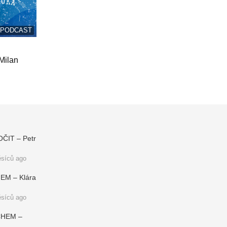
/ PODCAST
ilan
IT – Petr
síců ago
M – Klára
síců ago
CHEM –