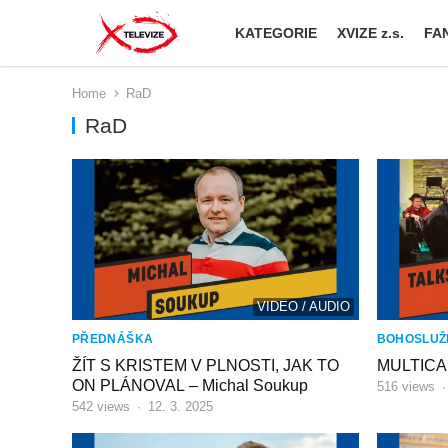
KATEGORIE
XVIZE z.s.
FAN
Home
RaD
RaD
VIDEO / AUDIO
PŘEDNÁŠKA
BOHOSLUŽ
ŽÍT S KRISTEM V PLNOSTI, JAK TO
MULTICA
ON PLÁNOVAL – Michal Soukup
516
views
542
views
·
12. 3. 2025