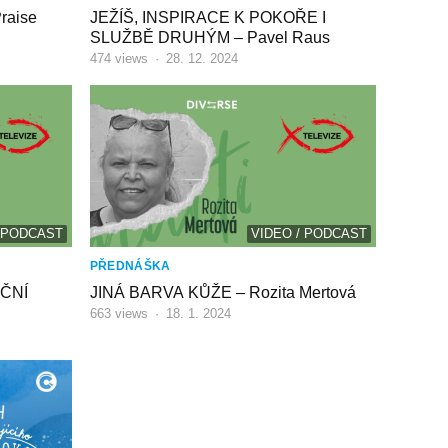
raise
JEŽÍŠ, INSPIRACE K POKOŘE I
SLUŽBĚ DRUHÝM – Pavel Raus
474
views
·
28. 12. 2024
/ PODCAST
VIDEO / PODCAST
PŘEDNÁŠKA
ČNÍ
JINÁ BARVA KŮŽE – Rozita Mertová
663
views
·
18. 1. 2024