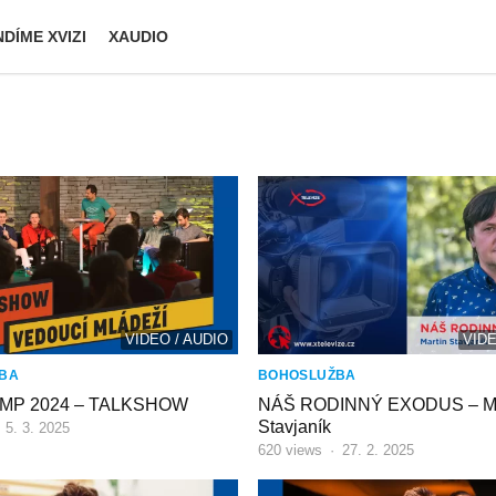
DÍME XVIZI
XAUDIO
VIDEO / AUDIO
VIDE
BA
BOHOSLUŽBA
MP 2024 – TALKSHOW
NÁŠ RODINNÝ EXODUS – Ma
Stavjaník
·
5. 3. 2025
620
views
·
27. 2. 2025