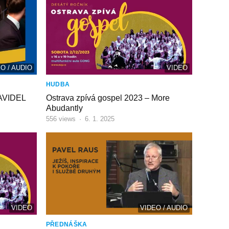
O / AUDIO
VIDEO
HUDBA
AVIDEL
Ostrava zpívá gospel 2023 – More
Abudantly
556
views
·
6. 1. 2025
VIDEO
VIDEO / AUDIO
PŘEDNÁŠKA