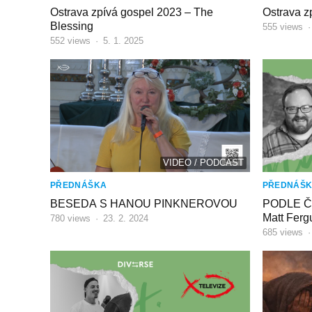
Ostrava zpívá gospel 2023 – The
Ostrava z
Blessing
555
views
552
views
·
5. 1. 2025
VIDEO / PODCAST
PŘEDNÁŠKA
PŘEDNÁŠ
BESEDA S HANOU PINKNEROVOU
PODLE Č
Matt Ferg
780
views
·
23. 2. 2024
685
views