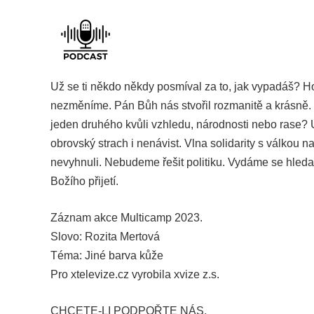
Už se ti někdo někdy posmíval za to, jak vypadáš? H
nezměníme. Pán Bůh nás stvořil rozmanitě a krásně. J
jeden druhého kvůli vzhledu, národnosti nebo rase? 
obrovský strach i nenávist. Vlna solidarity s válkou n
nevyhnuli. Nebudeme řešit politiku. Vydáme se hledat
Božího přijetí.
Záznam akce Multicamp 2023.
Slovo: Rozita Mertová
Téma: Jiné barva kůže
Pro xtelevize.cz vyrobila xvize z.s.
CHCETE-LI PODPOŘTE NÁS.