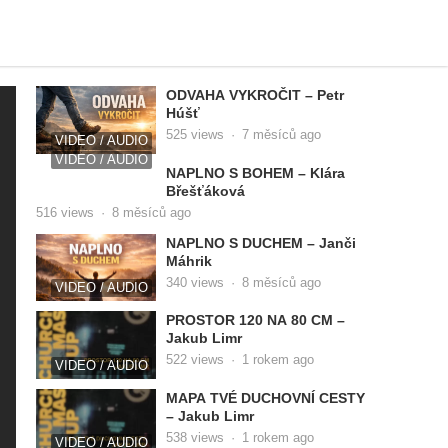
ODVAHA VYKROČIT – Petr
Húšť
525
views
·
7 měsíců ago
VIDEO / AUDIO
VIDEO / AUDIO
NAPLNO S BOHEM – Klára
Břešťáková
516
views
·
8 měsíců ago
NAPLNO S DUCHEM – Janči
Máhrik
340
views
·
8 měsíců ago
VIDEO / AUDIO
PROSTOR 120 NA 80 CM –
Jakub Limr
522
views
·
1 rokem ago
VIDEO / AUDIO
MAPA TVÉ DUCHOVNÍ CESTY
– Jakub Limr
538
views
·
1 rokem ago
VIDEO / AUDIO