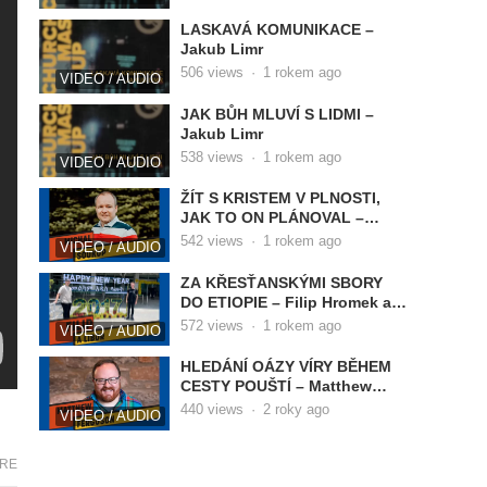
LASKAVÁ KOMUNIKACE –
Jakub Limr
506
views
·
1 rokem ago
VIDEO / AUDIO
JAK BŮH MLUVÍ S LIDMI –
Jakub Limr
538
views
·
1 rokem ago
VIDEO / AUDIO
ŽÍT S KRISTEM V PLNOSTI,
JAK TO ON PLÁNOVAL –
Michal Soukup
542
views
·
1 rokem ago
VIDEO / AUDIO
ZA KŘESŤANSKÝMI SBORY
DO ETIOPIE – Filip Hromek a
Libor Osouch
572
views
·
1 rokem ago
VIDEO / AUDIO
HLEDÁNÍ OÁZY VÍRY BĚHEM
CESTY POUŠTÍ – Matthew
Ferguson
440
views
·
2 roky ago
VIDEO / AUDIO
RE