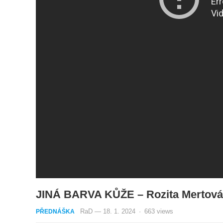
JINÁ BARVA KŮŽE – Rozita Mertová
RaD
—
18. 1. 2024
·
663
views
PŘEDNÁŠKA