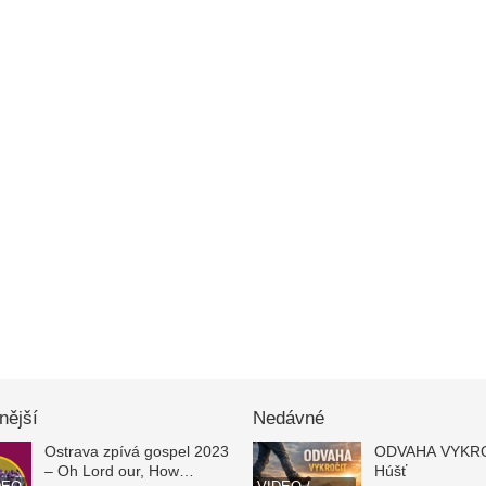
nější
Nedávné
Ostrava zpívá gospel 2023
ODVAHA VYKROČ
– Oh Lord our, How
Húšť