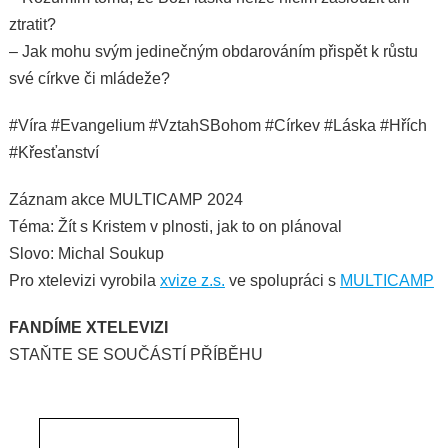
ztratit?
– Jak mohu svým jedinečným obdarováním přispět k růstu
své církve či mládeže?
#Víra #Evangelium #VztahSBohom #Církev #Láska #Hřích
#Křesťanství
Záznam akce MULTICAMP 2024
Téma: Žít s Kristem v plnosti, jak to on plánoval
Slovo: Michal Soukup
Pro xtelevizi vyrobila
xvize z.s.
ve spolupráci s
MULTICAMP
FANDÍME XTELEVIZI
STAŇTE SE SOUČÁSTÍ PŘÍBĚHU