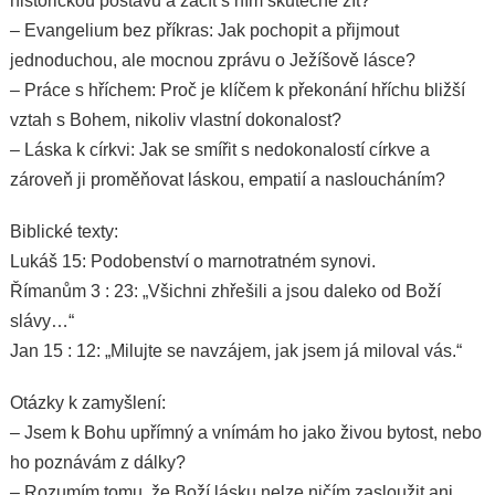
historickou postavu a začít s ním skutečně žít?
– Evangelium bez příkras: Jak pochopit a přijmout
jednoduchou, ale mocnou zprávu o Ježíšově lásce?
– Práce s hříchem: Proč je klíčem k překonání hříchu bližší
vztah s Bohem, nikoliv vlastní dokonalost?
– Láska k církvi: Jak se smířit s nedokonalostí církve a
zároveň ji proměňovat láskou, empatií a nasloucháním?
Biblické texty:
Lukáš 15: Podobenství o marnotratném synovi.
Římanům 3 : 23: „Všichni zhřešili a jsou daleko od Boží
slávy…“
Jan 15 : 12: „Milujte se navzájem, jak jsem já miloval vás.“
Otázky k zamyšlení:
– Jsem k Bohu upřímný a vnímám ho jako živou bytost, nebo
ho poznávám z dálky?
– Rozumím tomu, že Boží lásku nelze ničím zasloužit ani