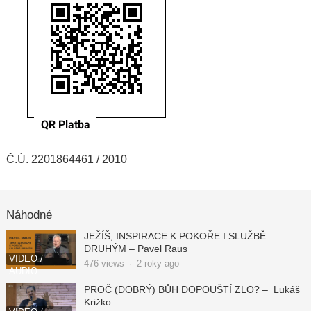
Č.Ú. 2201864461 / 2010
Náhodné
JEŽÍŠ, INSPIRACE K POKOŘE I SLUŽBĚ
DRUHÝM – Pavel Raus
VIDEO /
476
views
·
2 roky ago
AUDIO
PROČ (DOBRÝ) BŮH DOPOUŠTÍ ZLO? – Lukáš
Križko