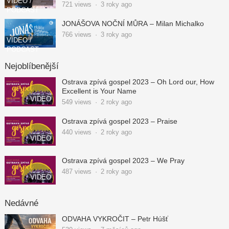
VIDEO /
721
views
·
3 roky ago
PODCAST
JONÁŠOVA NOČNÍ MŮRA – Milan Michalko
766
views
·
3 roky ago
VIDEO /
PODCAST
Nejoblíbenější
Ostrava zpívá gospel 2023 – Oh Lord our, How
Excellent is Your Name
VIDEO
549
views
·
2 roky ago
Ostrava zpívá gospel 2023 – Praise
440
views
·
2 roky ago
VIDEO
Ostrava zpívá gospel 2023 – We Pray
487
views
·
2 roky ago
VIDEO
Nedávné
ODVAHA VYKROČIT – Petr Húšť