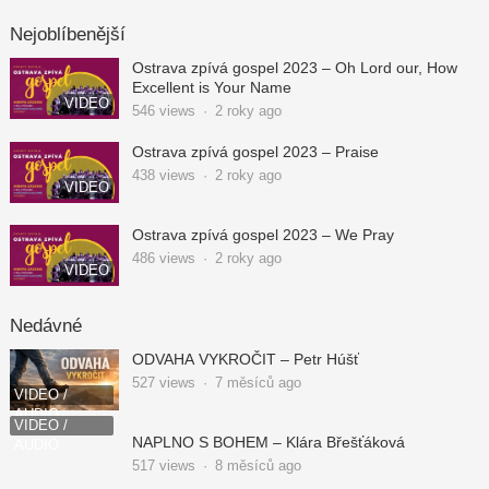
Nejoblíbenější
Ostrava zpívá gospel 2023 – Oh Lord our, How
Excellent is Your Name
VIDEO
546
views
·
2 roky ago
Ostrava zpívá gospel 2023 – Praise
438
views
·
2 roky ago
VIDEO
Ostrava zpívá gospel 2023 – We Pray
486
views
·
2 roky ago
VIDEO
Nedávné
ODVAHA VYKROČIT – Petr Húšť
527
views
·
7 měsíců ago
VIDEO /
AUDIO
VIDEO /
NAPLNO S BOHEM – Klára Břešťáková
AUDIO
517
views
·
8 měsíců ago