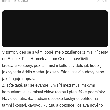
adrad
·
575
views
SHARE
V tomto videu se s vámi podělíme o zkušenost z misijní cesty
do Etiopie. Filip Hromek a Libor Osouch navštívili
křesťanské sbory, poznali místní kulturu, viděli, jak lidé žijí,
jak vypadá Addis Abeba, jak se v Etiopii staví budovy nebo
jak funguje doprava.
Zjistíte také, jak se evangelium šíří mezi muslimskými
komunitami a jak místní církve rostou i přes těžké podmínky.
Navíc ochutnávka tradiční etiopské kuchyně, pohled na
tamní školství, kávovou kulturu a dokonce i oslava nového