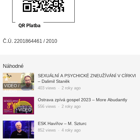
Č.Ú. 2201864461 / 2010
Náhodné
SEXUÁLNÍ A PSYCHICKÉ ZNEUŽÍVÁNÍ V CÍRKVI
– Dalimil Staněk
VIDEO /
403
views
·
2 roky ago
AUDIO
Ostrava zpívá gospel 2023 – More Abudantly
556
views
·
2 roky ago
VIDEO
ESK Havířov – M. Szturc
852
views
·
4 roky ago