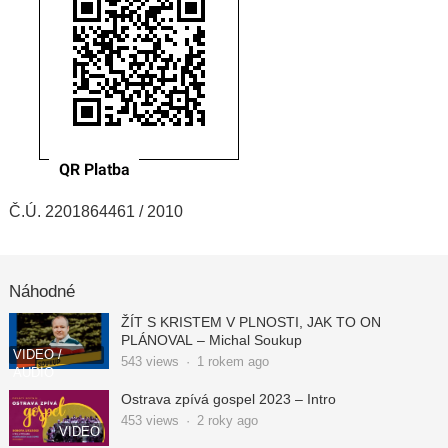
Č.Ú. 2201864461 / 2010
Náhodné
ŽÍT S KRISTEM V PLNOSTI, JAK TO ON
PLÁNOVAL – Michal Soukup
VIDEO /
543
views
·
1 rokem ago
AUDIO
Ostrava zpívá gospel 2023 – Intro
453
views
·
2 roky ago
VIDEO