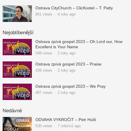
Ostrava CityChurch – ClicKostel – T. Patty
841
views
·
4 roky ago
Nejoblíbenější
Ostrava zpívá gospel 2023 – Oh Lord our, How
Excellent is Your Name
VIDEO
548
views
·
2 roky ago
Ostrava zpívá gospel 2023 – Praise
439
views
·
2 roky ago
VIDEO
Ostrava zpívá gospel 2023 – We Pray
487
views
·
2 roky ago
VIDEO
Nedávné
ODVAHA VYKROČIT – Petr Húšť
530
views
·
7 měsíců ago
VIDEO /