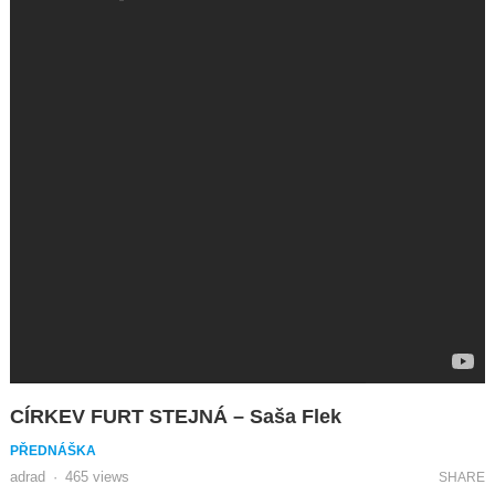
CÍRKEV FURT STEJNÁ – Saša Flek
PŘEDNÁŠKA
adrad
·
465
views
SHARE