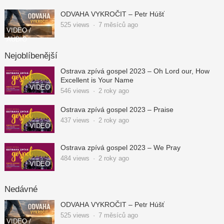
ODVAHA VYKROČIT – Petr Húšť
525
views
·
7 měsíců ago
VIDEO /
AUDIO
Nejoblíbenější
Ostrava zpívá gospel 2023 – Oh Lord our, How
Excellent is Your Name
VIDEO
546
views
·
2 roky ago
Ostrava zpívá gospel 2023 – Praise
437
views
·
2 roky ago
VIDEO
Ostrava zpívá gospel 2023 – We Pray
484
views
·
2 roky ago
VIDEO
Nedávné
ODVAHA VYKROČIT – Petr Húšť
525
views
·
7 měsíců ago
VIDEO /