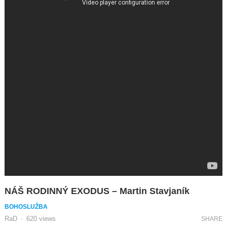
NÁŠ RODINNÝ EXODUS – Martin Stavjaník
BOHOSLUŽBA
RaD
·
620
views
SHARE