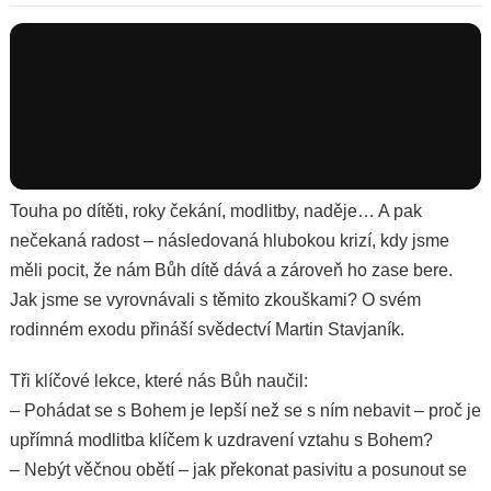
Touha po dítěti, roky čekání, modlitby, naděje… A pak
nečekaná radost – následovaná hlubokou krizí, kdy jsme
měli pocit, že nám Bůh dítě dává a zároveň ho zase bere.
Jak jsme se vyrovnávali s těmito zkouškami? O svém
rodinném exodu přináší svědectví Martin Stavjaník.
Tři klíčové lekce, které nás Bůh naučil:
– Pohádat se s Bohem je lepší než se s ním nebavit – proč je
upřímná modlitba klíčem k uzdravení vztahu s Bohem?
– Nebýt věčnou obětí – jak překonat pasivitu a posunout se