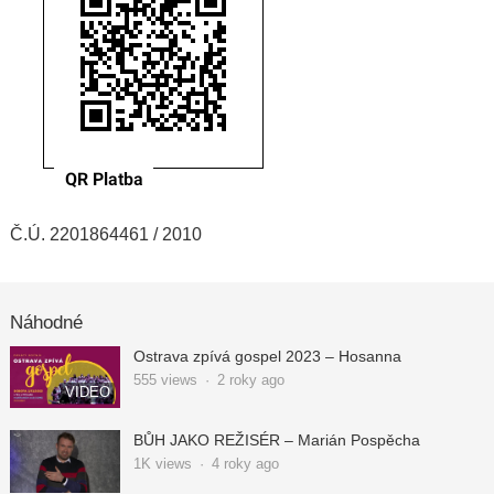
Č.Ú. 2201864461 / 2010
Náhodné
Ostrava zpívá gospel 2023 – Hosanna
555
views
·
2 roky ago
VIDEO
BŮH JAKO REŽISÉR – Marián Pospěcha
1K
views
·
4 roky ago