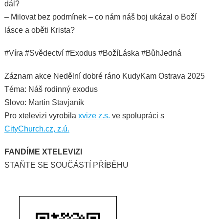
dál?
– Milovat bez podmínek – co nám náš boj ukázal o Boží
lásce a oběti Krista?
#Víra #Svědectví #Exodus #BožíLáska #BůhJedná
Záznam akce Nedělní dobré ráno KudyKam Ostrava 2025
Téma: Náš rodinný exodus
Slovo: Martin Stavjaník
Pro xtelevizi vyrobila
xvize z.s.
ve spolupráci s
CityChurch.cz, z.ú.
FANDÍME XTELEVIZI
STAŇTE SE SOUČÁSTÍ PŘÍBĚHU