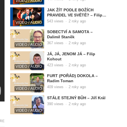
VIDEO / AUDIO
JAK ŽÍT PODLE BOŽÍCH
PRAVIDEL VE SVĚTĚ? – Filip
Hromek
543
views
·
2 roky ago
VIDEO / AUDIO
SOBECTVÍ A SAMOTA –
Dalimil Staněk
367
views
·
2 roky ago
VIDEO / AUDIO
JÁ, JÁ, JENOM JÁ – Filip
Kohout
423
views
·
2 roky ago
VIDEO / AUDIO
FURT (POŘÁD) DOKOLA –
Radim Toman
409
views
·
2 roky ago
VIDEO / AUDIO
STÁLE STEJNÝ BŮH – Jiří Král
390
views
·
2 roky ago
VIDEO / AUDIO
RE