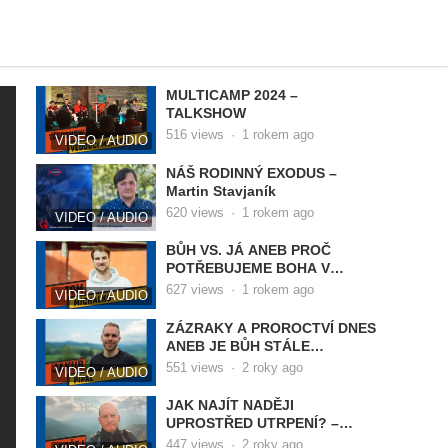
MULTICAMP 2024 –
TALKSHOW
516
views
·
1 rokem ago
VIDEO / AUDIO
NÁŠ RODINNÝ EXODUS –
Martin Stavjaník
620
views
·
1 rokem ago
VIDEO / AUDIO
BŮH VS. JÁ ANEB PROČ
POTŘEBUJEME BOHA V
NAŠEM ŽIVOTĚ – Tomáš
627
views
·
1 rokem ago
VIDEO / AUDIO
Michalko
ZÁZRAKY A PROROCTVÍ DNES
ANEB JE BŮH STÁLE
AKTIVNÍ? – Jakub Pípal
551
views
·
2 roky ago
VIDEO / AUDIO
JAK NAJÍT NADĚJI
UPROSTŘED UTRPENÍ? –
Ondřej Šimik
447
views
·
2 roky ago