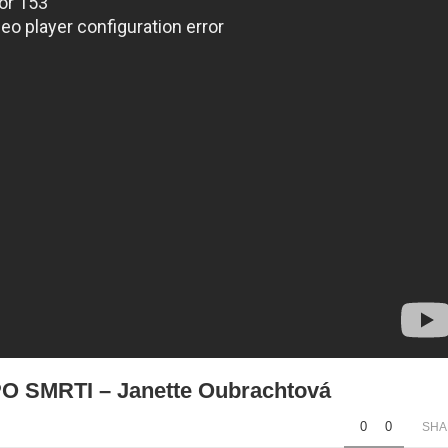
SMRTI – Janette Oubrachtová
0
0
SHA