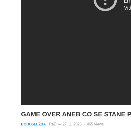
GAME OVER ANEB CO SE STANE PO 
RaD
—
27. 1. 2025
·
465
views
BOHOSLUŽBA