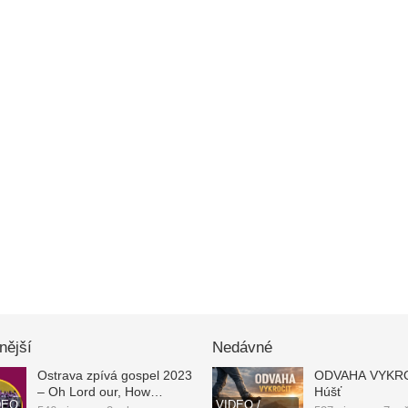
nější
Nedávné
Ostrava zpívá gospel 2023
ODVAHA VYKROČ
– Oh Lord our, How
Húšť
DEO
VIDEO /