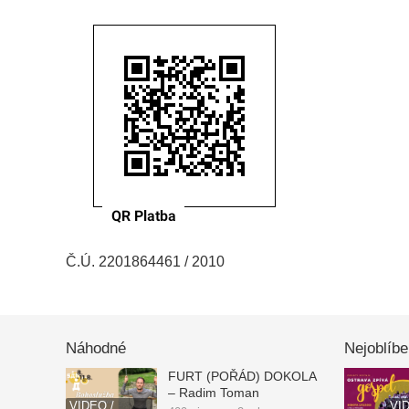
Č.Ú. 2201864461 / 2010
Náhodné
Nejoblíbe
FURT (POŘÁD) DOKOLA
– Radim Toman
VIDEO /
VI