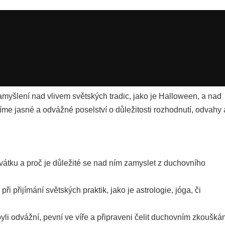
yšlení nad vlivem světských tradic, jako je Halloween, a nad
šíme jasné a odvážné poselství o důležitosti rozhodnutí, odvahy 
vátku a proč je důležité se nad ním zamyslet z duchovního
ři přijímání světských praktik, jako je astrologie, jóga, či
yli odvážní, pevní ve víře a připraveni čelit duchovním zkoušká