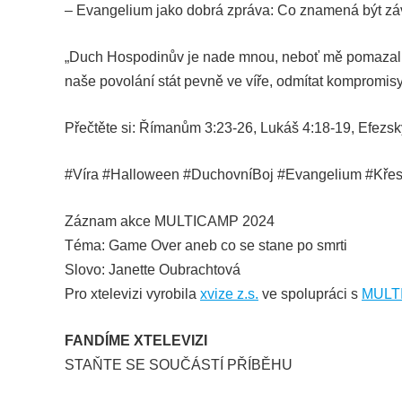
– Evangelium jako dobrá zpráva: Co znamená být zá
„Duch Hospodinův je nade mnou, neboť mě pomazal n
naše povolání stát pevně ve víře, odmítat kompromisy 
Přečtěte si: Římanům 3:23-26, Lukáš 4:18-19, Efezs
#Víra #Halloween #DuchovníBoj #Evangelium #Křes
Záznam akce MULTICAMP 2024
Téma: Game Over aneb co se stane po smrti
Slovo: Janette Oubrachtová
Pro xtelevizi vyrobila
xvize z.s.
ve spolupráci s
MULT
FANDÍME XTELEVIZI
STAŇTE SE SOUČÁSTÍ PŘÍBĚHU