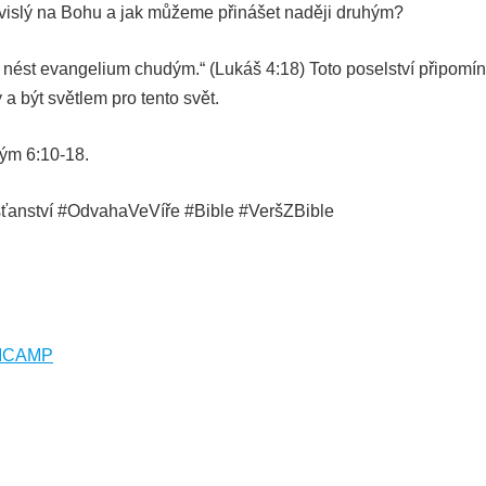
vislý na Bohu a jak můžeme přinášet naději druhým?
ést evangelium chudým.“ (Lukáš 4:18) Toto poselství připomí
a být světlem pro tento svět.
kým 6:10-18.
ťanství #OdvahaVeVíře #Bible #VeršZBible
ICAMP