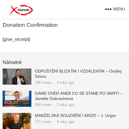
MENU
Donation Confirmation
[give_receipt]
Náhodné
ODPUŠTĚNÍ BLÍZKÝM I VZDÁLENÝM – Ondřej
Szturc
746
views
·
4 roky ago
GAME OVER ANEB CO SE STANE PO SMRTI –
Janette Oubrachtová
VIDEO /
468
views
·
2 roky ago
AUDIO
MANŽELSKÁ SOUZNĚNÍ I KRIZE – J. Unger
721
views
·
4 roky ago