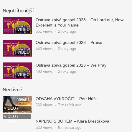
Nejoblíbenější
Ostrava zpívá gospel 2023 – Oh Lord our, How
Excellent is Your Name
VIDEO
551
views
·
2 roky ago
Ostrava zpívá gospel 2023 – Praise
440
views
·
2 roky ago
VIDEO
Ostrava zpívá gospel 2023 – We Pray
490
views
·
2 roky ago
VIDEO
Nedávné
ODVAHA VYKROČIT – Petr Húšť
532
views
·
7 měsíců ago
VIDEO /
AUDIO
VIDEO /
NAPLNO S BOHEM – Klára Břešťáková
AUDIO
520
views
·
8 měsíců ago