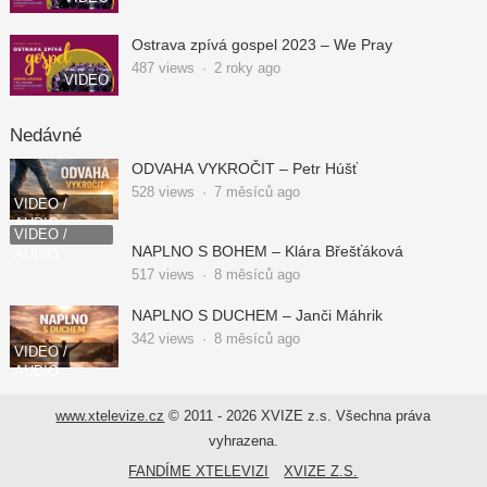
Ostrava zpívá gospel 2023 – We Pray
487
views
·
2 roky ago
VIDEO
Nedávné
ODVAHA VYKROČIT – Petr Húšť
528
views
·
7 měsíců ago
VIDEO /
AUDIO
VIDEO /
NAPLNO S BOHEM – Klára Břešťáková
AUDIO
517
views
·
8 měsíců ago
NAPLNO S DUCHEM – Janči Máhrik
342
views
·
8 měsíců ago
VIDEO /
AUDIO
www.xtelevize.cz
© 2011 - 2026 XVIZE z.s. Všechna práva
vyhrazena.
FANDÍME XTELEVIZI
XVIZE Z.S.