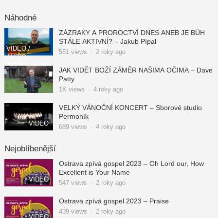
Náhodné
ZÁZRAKY A PROROCTVÍ DNES ANEB JE BŮH
STÁLE AKTIVNÍ? – Jakub Pípal
VIDEO /
551
views
·
2 roky ago
AUDIO
JAK VIDĚT BOŽÍ ZÁMĚR NAŠIMA OČIMA – Dave
Patty
1K
views
·
4 roky ago
VELKÝ VÁNOČNÍ KONCERT – Sborové studio
Permoník
VIDEO
689
views
·
4 roky ago
Nejoblíbenější
Ostrava zpívá gospel 2023 – Oh Lord our, How
Excellent is Your Name
VIDEO
547
views
·
2 roky ago
Ostrava zpívá gospel 2023 – Praise
439
views
·
2 roky ago
VIDEO