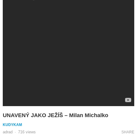
UNAVENÝ JAKO JEŽÍŠ – Milan Michalko
KUDYKAM
adrad
·
716
views
SHARE