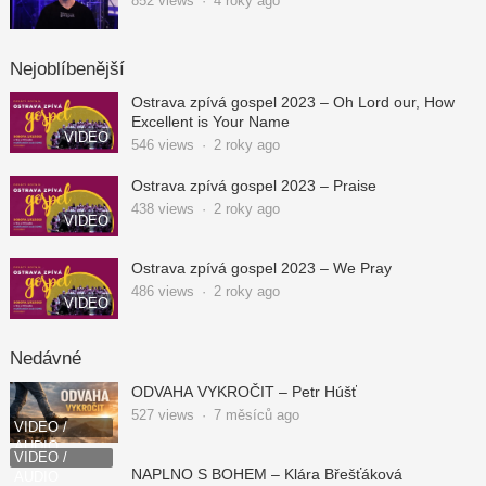
852
views
·
4 roky ago
Nejoblíbenější
Ostrava zpívá gospel 2023 – Oh Lord our, How
Excellent is Your Name
VIDEO
546
views
·
2 roky ago
Ostrava zpívá gospel 2023 – Praise
438
views
·
2 roky ago
VIDEO
Ostrava zpívá gospel 2023 – We Pray
486
views
·
2 roky ago
VIDEO
Nedávné
ODVAHA VYKROČIT – Petr Húšť
527
views
·
7 měsíců ago
VIDEO /
AUDIO
VIDEO /
NAPLNO S BOHEM – Klára Břešťáková
AUDIO