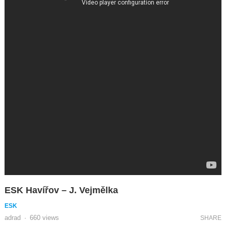
ESK Havířov – J. Vejmělka
ESK
adrad
·
660
views
SHARE