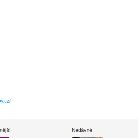
ov.cz/
nější
Nedávné