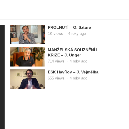
PROLNUTÍ – O. Szturc
1K
views
·
4 roky ago
MANŽELSKÁ SOUZNĚNÍ I
KRIZE – J. Unger
714
views
·
4 roky ago
ESK Havířov – J. Vejmělka
655
views
·
4 roky ago