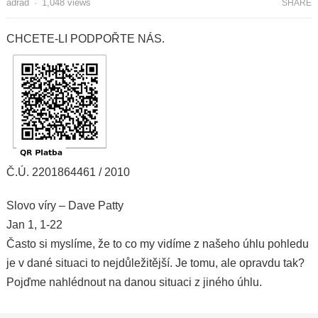
adrad
·
1,048
views
SHARE
CHCETE-LI PODPOŘTE NÁS.
Č.Ú. 2201864461 / 2010
Slovo víry – Dave Patty
Jan 1, 1-22
Často si myslíme, že to co my vidíme z našeho úhlu pohledu
je v dané situaci to nejdůležitější. Je tomu, ale opravdu tak?
Pojďme nahlédnout na danou situaci z jiného úhlu.