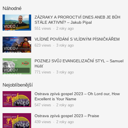
Náhodné
ZÁZRAKY A PROROCTVÍ DNES ANEB JE BŮH
STÁLE AKTIVNÍ? – Jakub Pípal
VIDEO /
551
views
·
2 roky ago
AUDIO
VLÍDNÉ POVÍDÁNÍ S VLÍDNÝM PÍSNIČKÁŘEM
623
views
·
3 roky ago
VIDEO /
PODCAST
POZNEJ SVŮJ EVANGELIZAČNÍ STYL – Samuel
Húšť
VIDEO /
771
views
·
3 roky ago
PODCAST
Nejoblíbenější
Ostrava zpívá gospel 2023 – Oh Lord our, How
Excellent is Your Name
VIDEO
547
views
·
2 roky ago
Ostrava zpívá gospel 2023 – Praise
439
views
·
2 roky ago
VIDEO