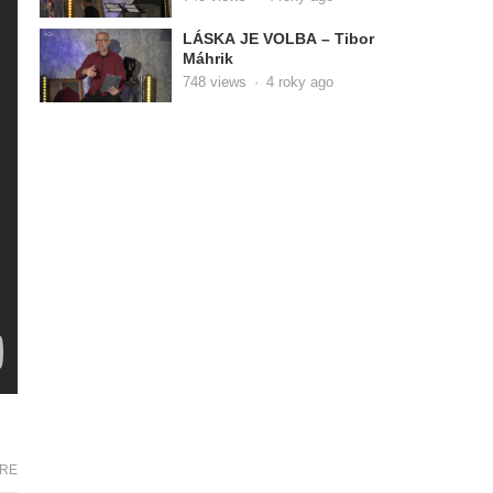
LÁSKA JE VOLBA – Tibor
Máhrik
748
views
·
4 roky ago
RE