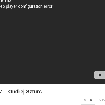
– Ondřej Szturc
0
0
SHA