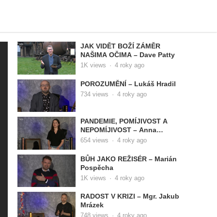
JAK VIDĚT BOŽÍ ZÁMĚR
NAŠIMA OČIMA – Dave Patty
1K
views
·
4 roky ago
POROZUMĚNÍ – Lukáš Hradil
734
views
·
4 roky ago
PANDEMIE, POMÍJIVOST A
NEPOMÍJIVOST – Anna
Janoušková
654
views
·
4 roky ago
BŮH JAKO REŽISÉR – Marián
Pospěcha
1K
views
·
4 roky ago
RADOST V KRIZI – Mgr. Jakub
Mrázek
748
views
·
4 roky ago