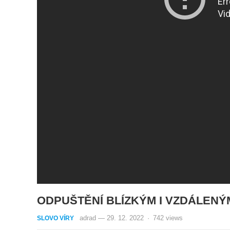
ODPUŠTĚNÍ BLÍZKÝM I VZDÁLENÝM 
adrad
—
29. 12. 2022
·
742
views
SLOVO VÍRY