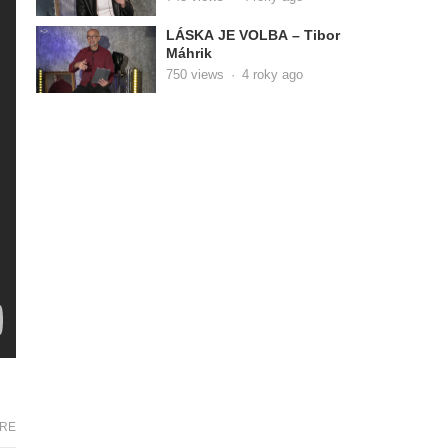
LÁSKA JE VOLBA – Tibor
Máhrik
750
views
·
4 roky ago
RE