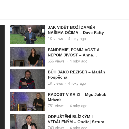
JAK VIDĚT BOŽÍ ZÁMĚR
NAŠIMA OČIMA – Dave Patty
1K
views
·
4 roky ago
PANDEMIE, POMÍJIVOST A
NEPOMÍJIVOST – Anna
Janoušková
656
views
·
4 roky ago
BŮH JAKO REŽISÉR – Marián
Pospěcha
1K
views
·
4 roky ago
RADOST V KRIZI – Mgr. Jakub
Mrázek
751
views
·
4 roky ago
ODPUŠTĚNÍ BLÍZKÝM I
VZDÁLENÝM – Ondřej Szturc
743
views
·
4 roky ago