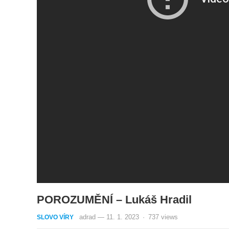
POROZUMĚNÍ – Lukáš Hradil
adrad
—
11. 1. 2023
·
737
views
SLOVO VÍRY