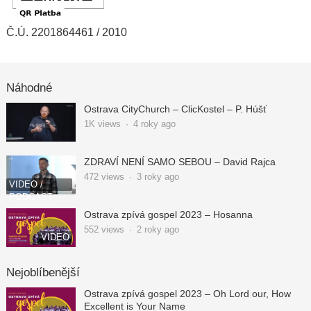
Č.Ú. 2201864461 / 2010
Náhodné
Ostrava CityChurch – ClicKostel – P. Húšť
1K
views
·
4 roky ago
ZDRAVÍ NENÍ SAMO SEBOU – David Rajca
472
views
·
3 roky ago
VIDEO /
PODCAST
Ostrava zpívá gospel 2023 – Hosanna
552
views
·
2 roky ago
VIDEO
Nejoblíbenější
Ostrava zpívá gospel 2023 – Oh Lord our, How
Excellent is Your Name