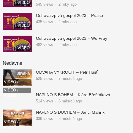
VIDEO
545
views
·
2 roky ago
Ostrava zpívá gospel 2023 – Praise
435
views
·
2 roky ago
VIDEO
Ostrava zpívá gospel 2023 – We Pray
482
views
·
2 roky ago
VIDEO
Nedávné
ODVAHA VYKROČIT – Petr Húšť
525
views
·
7 měsíců ago
VIDEO /
AUDIO
VIDEO /
NAPLNO S BOHEM – Klára Břešťáková
AUDIO
514
views
·
8 měsíců ago
NAPLNO S DUCHEM – Janči Máhrik
339
views
·
8 měsíců ago
VIDEO /
AUDIO