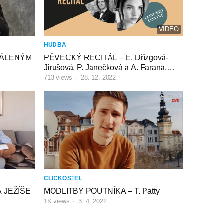
VIDEO
HUDBA
DÁLENÝM
PĚVECKÝ RECITÁL – E. Dřízgová-
Jirušová, P. Janečková a A. Farana.
Slovo: M. Kociánová
713
views
·
28. 12. 2022
CLICKOSTEL
 JEŽÍŠE
MODLITBY POUTNÍKA – T. Patty
1K
views
·
3. 4. 2022