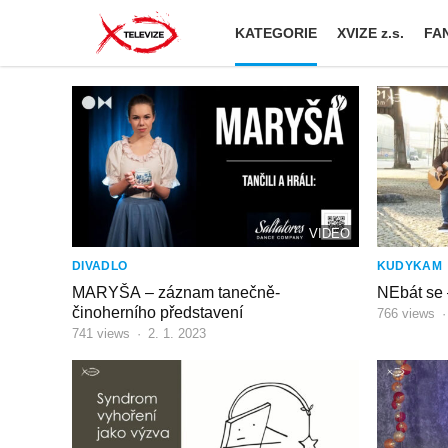
KATEGORIE
XVIZE z.s.
FAN
VIDEO
DIVADLO
KUDYKAM
MARYŠA – záznam tanečně-
NEbát se 
činoherního představení
766
views
741
views
·
2. 1. 2023