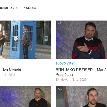
DÍME XVIZI
XAUDIO
SLOVO VÍRY
– Ivo Neuvirt
BŮH JAKO REŽISÉR – Mariá
Pospěcha
·
1. 1. 2023
1K
views
·
1. 1. 2023