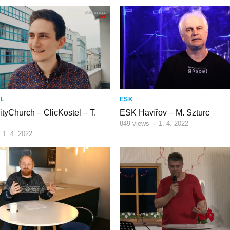
EL
ESK
ityChurch – ClicKostel – T.
ESK Havířov – M. Szturc
849
views
·
1. 4. 2022
·
1. 4. 2022