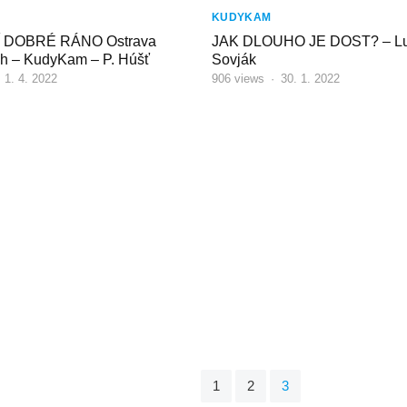
KUDYKAM
 DOBRÉ RÁNO Ostrava
JAK DLOUHO JE DOST? – Lu
h – KudyKam – P. Húšť
Sovják
·
1. 4. 2022
906
views
·
30. 1. 2022
1
2
3