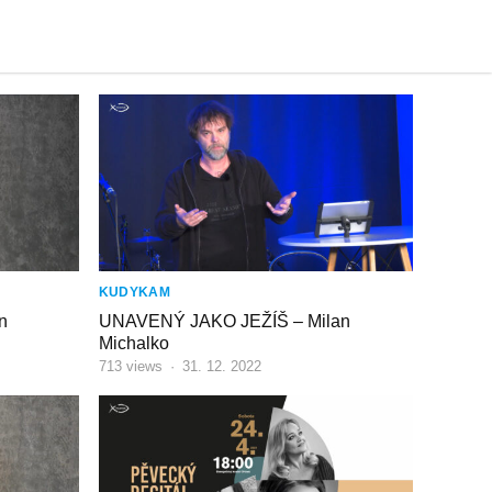
KUDYKAM
n
UNAVENÝ JAKO JEŽÍŠ – Milan
Michalko
713
views
·
31. 12. 2022