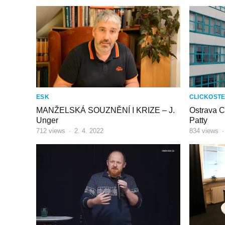
ESK
CLICKOST
MANŽELSKÁ SOUZNĚNÍ I KRIZE – J.
Ostrava C
Unger
Patty
712
views
·
2. 4. 2022
834
views