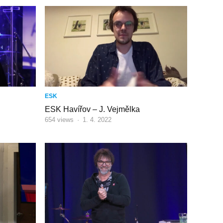
ESK
ESK Havířov – J. Vejmělka
654
views
·
1. 4. 2022