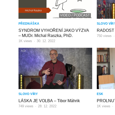
VIDEO / PODCAST
PŘEDNÁŠKA
SLOVO VÍR
SYNDROM VYHOŘENÍ JAKO VÝZVA
RADOST V
– MUDr. Michal Raszka, PhD.
750
views
1K
views
·
30. 12. 2022
SLOVO VÍRY
ESK
LÁSKA JE VOLBA – Tibor Máhrik
PROLNUTÍ
749
views
·
28. 12. 2022
1K
views
·