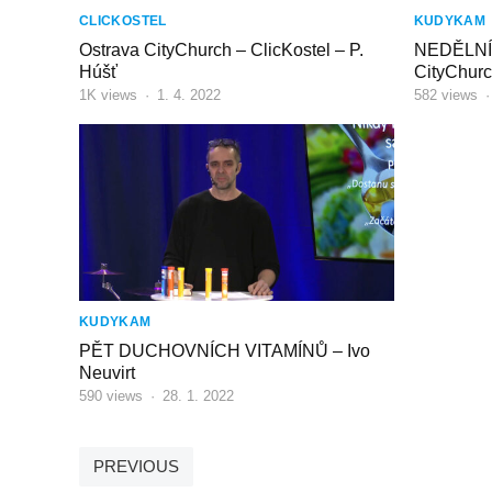
CLICKOSTEL
KUDYKAM
Ostrava CityChurch – ClicKostel – P.
NEDĚLNÍ
Húšť
CityChurc
1K
views
·
1. 4. 2022
582
views
KUDYKAM
PĚT DUCHOVNÍCH VITAMÍNŮ – Ivo
Neuvirt
590
views
·
28. 1. 2022
STRÁNKOVÁNÍ
PREVIOUS
PŘÍSPĚVKŮ