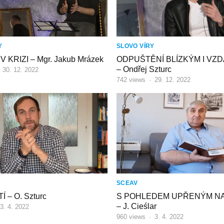
Y
SLOVO VÍRY
 KRIZI – Mgr. Jakub Mrázek
ODPUŠTĚNÍ BLÍZKÝM I VZ
– Ondřej Szturc
·
30. 12. 2022
742
views
·
29. 12. 2022
SCEAV
 – O. Szturc
S POHLEDEM UPŘENÝM NA
– J. Cieślar
3. 4. 2022
960
views
·
3. 4. 2022