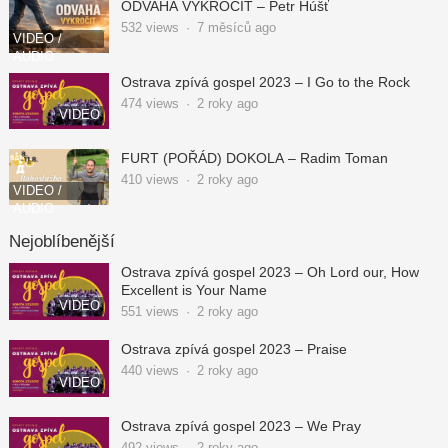
ODVAHA VYKROČIT – Petr Húšť
532
views
·
7 měsíců ago
VIDEO /
AUDIO
Ostrava zpívá gospel 2023 – I Go to the Rock
474
views
·
2 roky ago
VIDEO
FURT (POŘÁD) DOKOLA – Radim Toman
410
views
·
2 roky ago
VIDEO /
AUDIO
Nejoblíbenější
Ostrava zpívá gospel 2023 – Oh Lord our, How
Excellent is Your Name
VIDEO
551
views
·
2 roky ago
Ostrava zpívá gospel 2023 – Praise
440
views
·
2 roky ago
VIDEO
Ostrava zpívá gospel 2023 – We Pray
492
views
·
2 roky ago